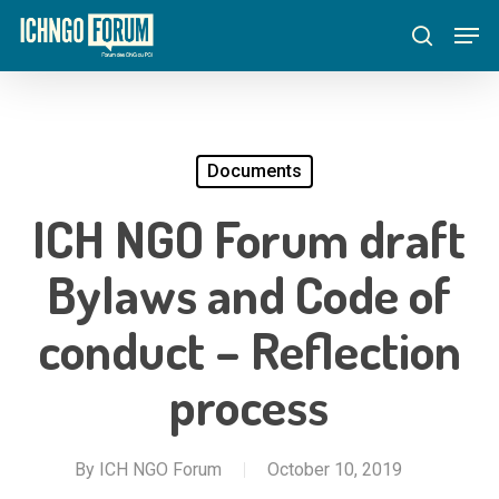
Skip
Menu
Men
to
search
main
content
Documents
ICH NGO Forum draft
Bylaws and Code of
conduct – Reflection
process
By
ICH NGO Forum
October 10, 2019