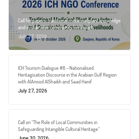
Call for papers: traditional medicinal plant knowledge
and sustainable community livelihoods
July 27, 2026
ICH Tourism Dialogue #8 – Nationalised
Heritagisation Discourse in the Arabian Gulf Region
with AlAnood AlShaikh and Saad Hanif
July 27, 2026
Call on “The Role of Local Communities in
Safeguarding Intangible Cultural Heritage”
June 30, 2026