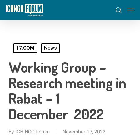
Skip
Menu
Men
to
search
main
content
17.COM
News
Working Group –
Research meeting in
Rabat – 1
December 2022
By
ICH NGO Forum
November 17, 2022