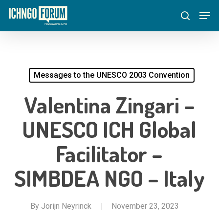
Skip
Menu
Men
to
search
main
content
Messages to the UNESCO 2003 Convention
Valentina Zingari –
UNESCO ICH Global
Facilitator –
SIMBDEA NGO – Italy
By
Jorijn Neyrinck
November 23, 2023