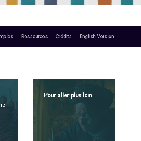
mples
Ressources
Crédits
English Version
Lire
le
Pour aller plus loin
contenu
me
?