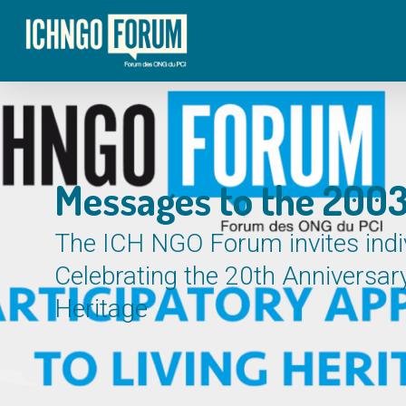
Skip
to
main
content
Messages to the 200
The ICH NGO Forum invites indi
Celebrating the 20th Anniversary
Heritage