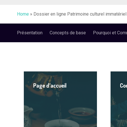
Home
»
Dossier en ligne Patrimoine culturel immatériel
Présentation
Concepts de base
Pourquoi et Com
Lire
Lire
le
le
Page d’accueil
Co
contenu
contenu
Hit enter to search or ESC to close