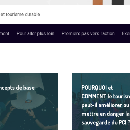
 et tourisme durable
ment
Pour aller plus loin
Premiers pas vers l'action
Exe
Lire
le
ncepts de base
POURQUOI et
contenu
COMMENT le touris
peut-il améliorer ou
mettre en danger la
sauvegarde du PCI 